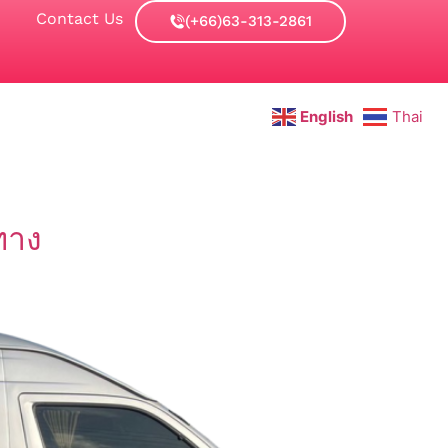
Contact Us
(+66)63-313-2861
English
Thai
ทาง