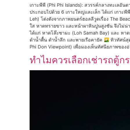
เกาะพีพี (Phi Phi Islands): สวรรค์กลางทะเลอันดามั
ประกอบไปด้วย 6 เกาะใหญ่และเล็ก ได้แก่ เกาะพีพีด
Leh) โด่งดังจากภาพยนตร์ฮอลลีวูดเรื่อง The Beach
ใส หาดทรายขาว และหน้าผาหินปูนสูงชัน จึงไม่น่าแ
ได้แก่ หาดโล๊ะซามะ (Loh Samah Bay) และ หาด
ดำน้ำตื้น ดำน้ำลึก และพายเรือคายัค
ทิวทัศน์ส
Phi Don Viewpoint) เพื่อมองเห็นทัศนียภาพของอ่
ทำไมควรเลือกเช่ารถตู้กระบ