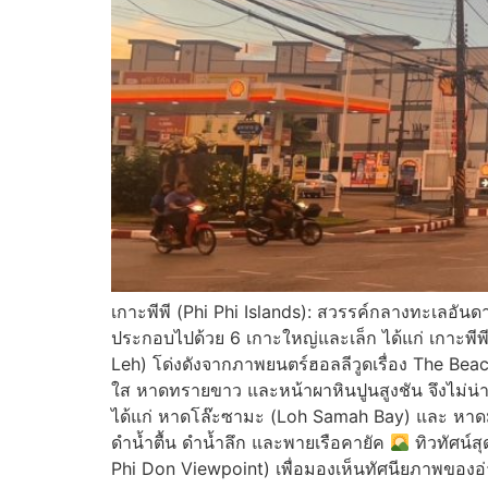
เกาะพีพี (Phi Phi Islands): สวรรค์กลางทะเลอันดามั
ประกอบไปด้วย 6 เกาะใหญ่และเล็ก ได้แก่ เกาะพีพีด
Leh) โด่งดังจากภาพยนตร์ฮอลลีวูดเรื่อง The Beach
ใส หาดทรายขาว และหน้าผาหินปูนสูงชัน จึงไม่น่าแ
ได้แก่ หาดโล๊ะซามะ (Loh Samah Bay) และ หาด
ดำน้ำตื้น ดำน้ำลึก และพายเรือคายัค
ทิวทัศน์ส
Phi Don Viewpoint) เพื่อมองเห็นทัศนียภาพของอ่