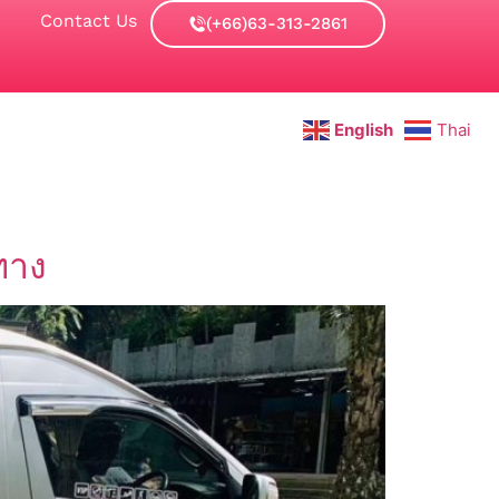
Contact Us
(+66)63-313-2861
English
Thai
ทาง