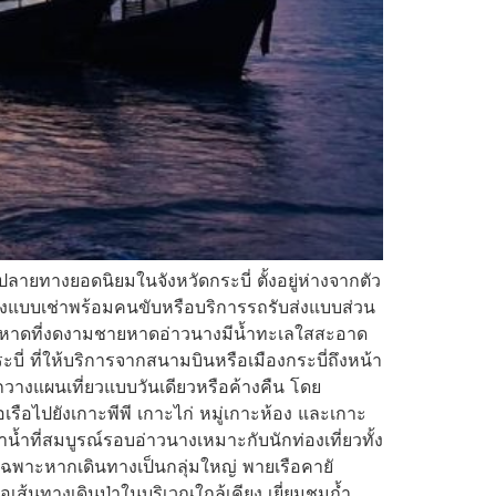
ลายทางยอดนิยมในจังหวัดกระบี่ ตั้งอยู่ห่างจากตัว
ทั้งแบบเช่าพร้อมคนขับหรือบริการรถรับส่งแบบส่วน
ายหาดที่งดงามชายหาดอ่าวนางมีน้ำทะเลใสสะอาด
ี่ ที่ให้บริการจากสนามบินหรือเมืองกระบี่ถึงหน้า
วางแผนเที่ยวแบบวันเดียวหรือค้างคืน โดย
อเรือไปยังเกาะพีพี เกาะไก่ หมู่เกาะห้อง และเกาะ
ำน้ำที่สมบูรณ์รอบอ่าวนางเหมาะกับนักท่องเที่ยวทั้ง
ฉพาะหากเดินทางเป็นกลุ่มใหญ่ พายเรือคายั
เส้นทางเดินป่าในบริเวณใกล้เคียง เยี่ยมชมถ้ำ